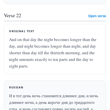
Verse
22
Open verse
ORIGINAL TEXT
And on that day the night becomes longer than the 
day, and night becomes longer than night, and day 
shorter than day till the thirtieth morning, and the 
night amounts exactly to ten parts and the day to 
eight parts.
RUSSIAN
И в тот день ночь становится длиннее дня, и ночь 
длиннее ночи, а день короче дня до тридцатого 
утра, и ночь составляет ровно десять частей, а 