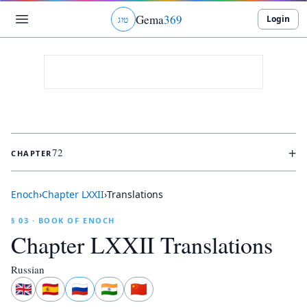
Gema
369
Login
ט
ו
ג
+
72
CHAPTER
Enoch
›
Chapter
LXXII
›
Translations
§ 03 · BOOK OF ENOCH
Chapter
LXXII
Translations
Russian
🇬🇧
🇪🇸
🇷🇺
🇮🇳
🇨🇳