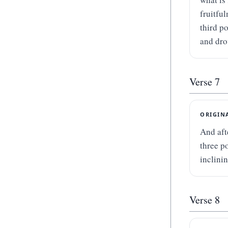
fruitfu
third p
and dro
Verse
7
ORIGIN
And aft
three po
inclinin
Verse
8