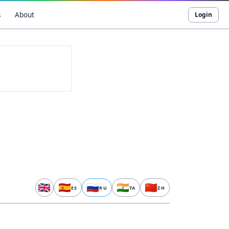
s
About
Login
🇬🇧
🇪🇸
🇷🇺
🇮🇳
🇨🇳
ES
RU
TA
ZH