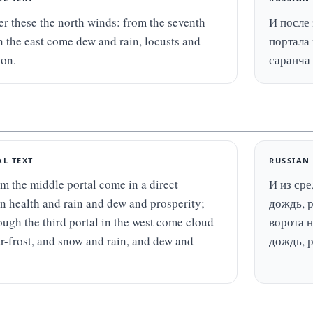
er these the north winds: from the seventh 
И после 
n the east come dew and rain, locusts and 
портала 
ion.
саранча
AL TEXT
RUSSIAN
m the middle portal come in a direct 
И из сре
on health and rain and dew and prosperity; 
дождь, р
ough the third portal in the west come cloud 
ворота н
r-frost, and snow and rain, and dew and 
дождь, р