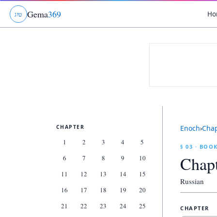
Gema
369
Ho
ט
ו
ג
CHAPTER
Enoch
›
Cha
1
2
3
4
5
§ 03 · BOO
Chap
6
7
8
9
10
11
12
13
14
15
Russian
16
17
18
19
20
21
22
23
24
25
CHAPTER