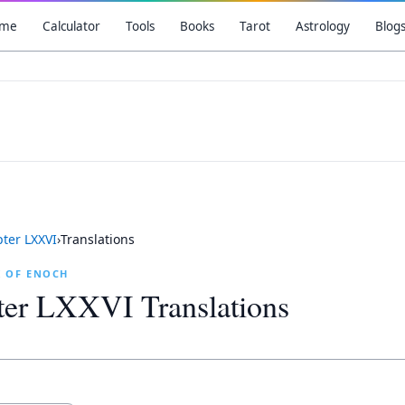
me
Calculator
Tools
Books
Tarot
Astrology
Blog
pter
LXXVI
›
Translations
K OF ENOCH
ter
LXXVI
Translations