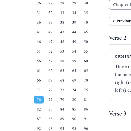
26
27
28
29
30
31
32
33
34
35
← Previou
36
37
38
39
40
41
42
43
44
45
Verse
2
46
47
48
49
50
51
52
53
54
55
ORIGIN
56
57
58
59
60
Three of
61
62
63
64
65
the heav
66
67
68
69
70
right (i
left (i.e
71
72
73
74
75
76
77
79
80
81
82
83
84
85
86
Verse
3
87
88
89
90
91
92
93
94
95
96