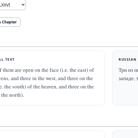
s Chapter
AL TEXT
RUSSIAN
 them are open on the face (i.e. the east) of 
Три из н
ens, and three in the west, and three on the 
западе, 
.e. the south) of the heaven, and three on the 
. the north).