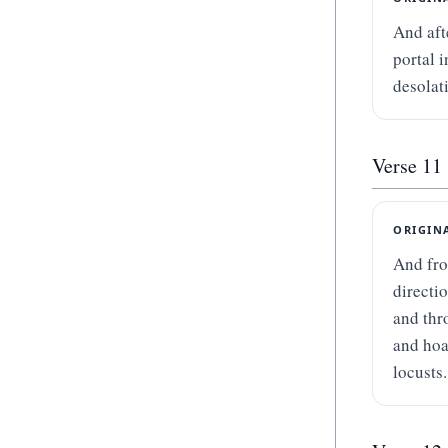
And aft
portal i
desolat
Verse
11
ORIGIN
And fro
directi
and thr
and hoa
locusts.