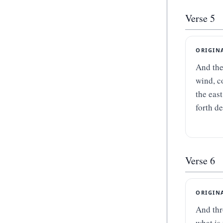
Verse
5
ORIGIN
And the 
wind, co
the east
forth de
Verse
6
ORIGIN
And thr
what is 