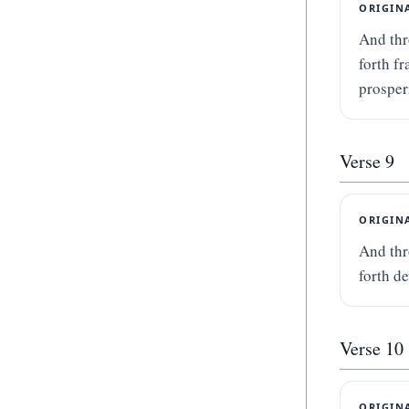
ORIGIN
And thr
forth fr
prosper
Verse
9
ORIGIN
And thr
forth d
Verse
10
ORIGIN