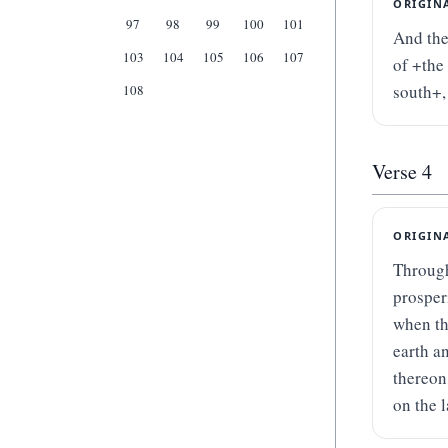
ORIGIN
97
98
99
100
101
And the 
103
104
105
106
107
of +the 
south+,
108
Verse
4
ORIGIN
Through
prosper
when the
earth a
thereon
on the 