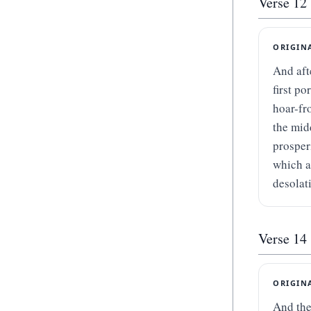
Verse
12
ORIGIN
And aft
first po
hoar-fr
the mid
prosperi
which a
desolat
Verse
14
ORIGIN
And the 