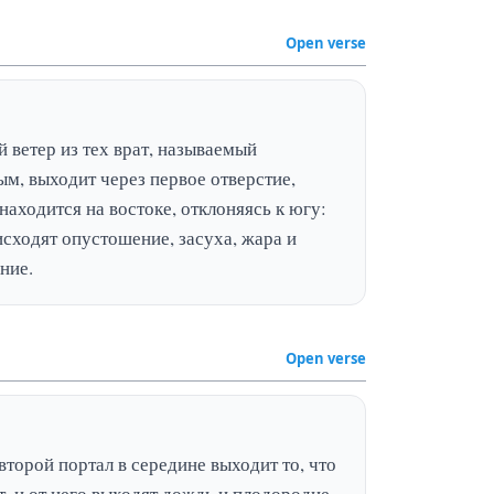
Open verse
 ветер из тех врат, называемый 
м, выходит через первое отверстие, 
находится на востоке, отклоняясь к югу: 
исходят опустошение, засуха, жара и 
ние.
Open verse
второй портал в середине выходит то, что 
, и от него выходят дождь и плодородие 