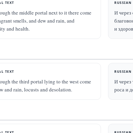
AL TEXT
RUSSIAN
ough the middle portal next to it there come 
И через 
agrant smells, and dew and rain, and 
благовон
ity and health.
и здоров
AL TEXT
RUSSIAN
ough the third portal lying to the west come 
И через 
ew and rain, locusts and desolation.
роса и 
AL TEXT
RUSSIAN