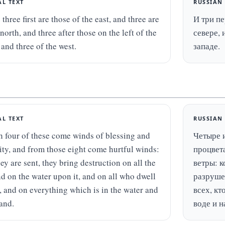
AL TEXT
RUSSIAN
three first are those of the east, and three are 
И три пе
north, and three after those on the left of the 
севере, 
 and three of the west.
западе.
AL TEXT
RUSSIAN
 four of these come winds of blessing and 
Четыре и
ity, and from those eight come hurtful winds: 
процвета
y are sent, they bring destruction on all the 
ветры: к
nd on the water upon it, and on all who dwell 
разрушен
, and on everything which is in the water and 
всех, кт
land.
воде и н