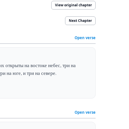
View original chapter
Next Chapter
Open verse
их открыты на востоке небес, три на 
три на юге, и три на севере.
Open verse