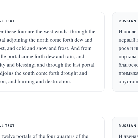
AL TEXT
RUSSIAN
er these four are the west winds: through the 
И после 
rtal adjoining the north come forth dew and 
первый 
ost, and cold and snow and frost. And from 
роса и и
dle portal come forth dew and rain, and 
портала 
ty and blessing; and through the last portal 
благосло
djoins the south come forth drought and 
примыка
ion, and burning and destruction.
опустош
AL TEXT
RUSSIAN
twelve portals of the four quarters of the 
И двенад