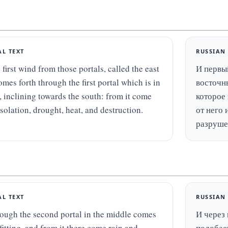
AL TEXT
RUSSIAN
first wind from those portals, called the east 
И первый
mes forth through the first portal which is in 
восточны
, inclining towards the south: from it come 
которое 
solation, drought, heat, and destruction.
от него 
разруше
AL TEXT
RUSSIAN
ough the second portal in the middle comes 
И через 
fitting, and from it there come rain and 
подобает