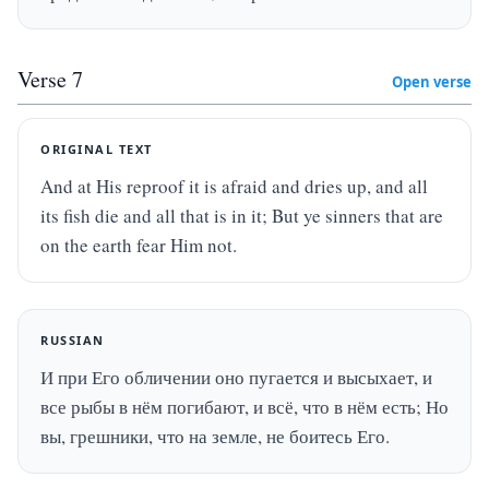
Verse
7
Open verse
ORIGINAL TEXT
And at His reproof it is afraid and dries up, and all 
its fish die and all that is in it; But ye sinners that are 
on the earth fear Him not.
RUSSIAN
И при Его обличении оно пугается и высыхает, и 
все рыбы в нём погибают, и всё, что в нём есть; Но 
вы, грешники, что на земле, не боитесь Его.