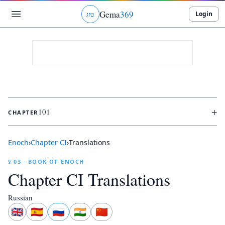
Gema
369
Login
ט
ו
ג
+
101
CHAPTER
Enoch
›
Chapter
CI
›
Translations
§ 03 · BOOK OF ENOCH
Chapter
CI
Translations
Russian
🇬🇧
🇪🇸
🇷🇺
🇮🇳
🇨🇳