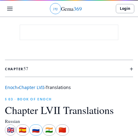
Gema
369
Login
ט
ו
ג
+
57
CHAPTER
Enoch
›
Chapter
LVII
›
Translations
§ 03 · BOOK OF ENOCH
Chapter
LVII
Translations
Russian
🇬🇧
🇪🇸
🇷🇺
🇮🇳
🇨🇳