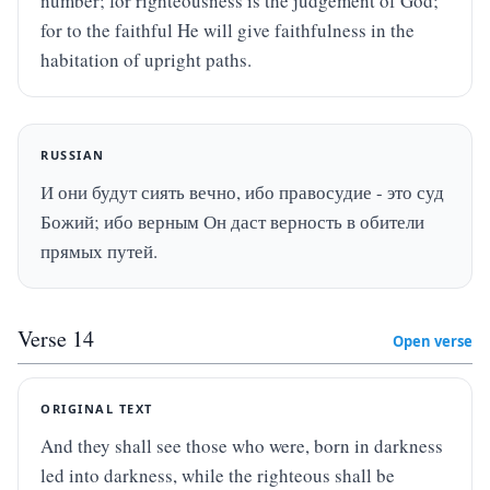
number; for righteousness is the judgement of God; 
for to the faithful He will give faithfulness in the 
habitation of upright paths.
RUSSIAN
И они будут сиять вечно, ибо правосудие - это суд 
Божий; ибо верным Он даст верность в обители 
прямых путей.
Verse
14
Open verse
ORIGINAL TEXT
And they shall see those who were, born in darkness 
led into darkness, while the righteous shall be 