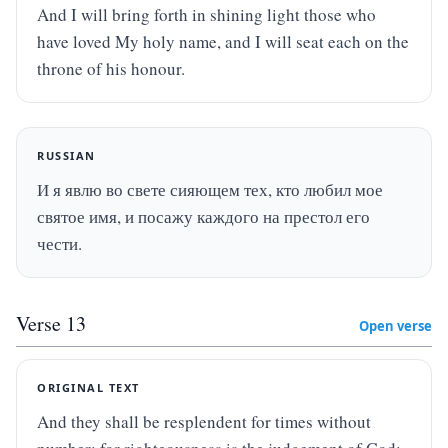
And I will bring forth in shining light those who 
have loved My holy name, and I will seat each on the 
throne of his honour.
RUSSIAN
И я явлю во свете сияющем тех, кто любил мое 
святое имя, и посажу каждого на престол его 
чести.
Verse
13
Open verse
ORIGINAL TEXT
And they shall be resplendent for times without 