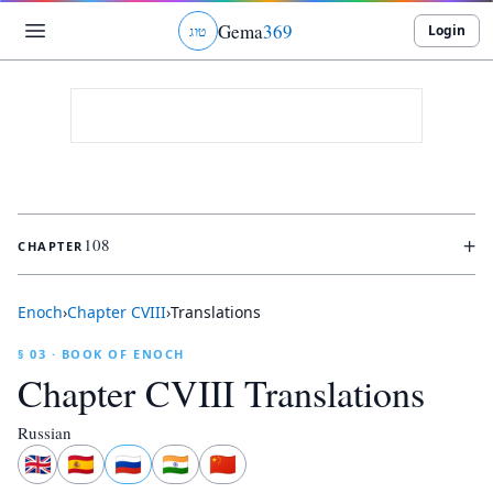
Gema
369
Login
ט
ו
ג
+
108
CHAPTER
Enoch
›
Chapter
CVIII
›
Translations
§ 03 · BOOK OF ENOCH
Chapter
CVIII
Translations
Russian
🇬🇧
🇪🇸
🇷🇺
🇮🇳
🇨🇳